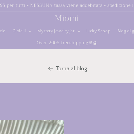
99$ per tutti - NESSUNA tassa viene addebitata - spedizione 
Miomi
zio
Gioielli
Mystery jewelry jar
lucky Scoop
Blog di g
Over 200$ freeshipping💜🔮
Torna al blog