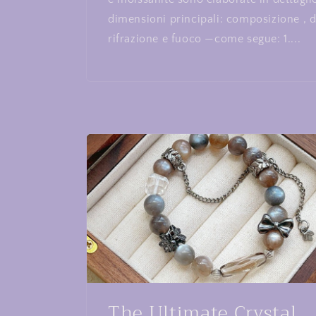
dimensioni principali: composizione , d
rifrazione e fuoco —come segue: 1....
The Ultimate Crystal