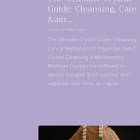
Guide: Cleansing, Care
&am...
14 SETTEMBRE 2025
The Ultimate Crystal Guide: Cleansing,
Care & Metaphysical Properties Part 1:
Crystal Cleansing & Maintenance
Methods Crystals are believed to
absorb energies (both positive and
negative) over time, so regular...