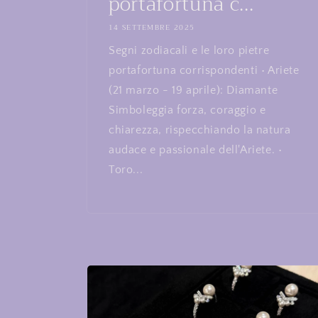
portafortuna c...
14 SETTEMBRE 2025
Segni zodiacali e le loro pietre
portafortuna corrispondenti • Ariete
(21 marzo - 19 aprile): Diamante
Simboleggia forza, coraggio e
chiarezza, rispecchiando la natura
audace e passionale dell'Ariete. •
Toro...