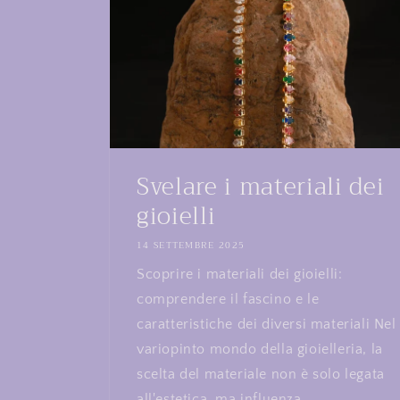
Svelare i materiali dei
gioielli
14 SETTEMBRE 2025
Scoprire i materiali dei gioielli:
comprendere il fascino e le
caratteristiche dei diversi materiali Nel
variopinto mondo della gioielleria, la
scelta del materiale non è solo legata
all'estetica, ma influenza...