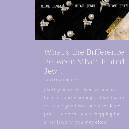
What's the Difference
Between Silver-Plated
Jew...
14 SETTEMBRE 2025
Jewelry made of silver has always
been a favorite among fashion lovers
for its elegant luster and affordable
price. However, when shopping for
silver jewelry, you may often