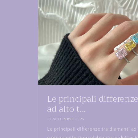
Le principali differenz
ad alto t...
11 SETTEMBRE 2025
Le principali differenze tra diamanti ad
e moissanite sono elaborate in dettaglio